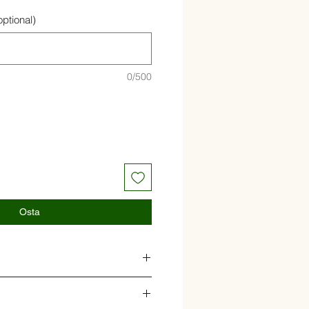
optional)
0/500
Osta
rsstomati ja krõbe peekoniga