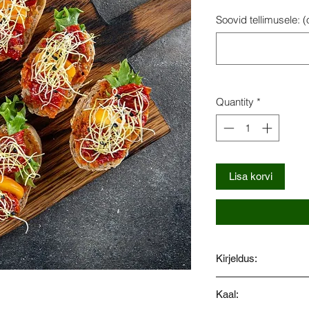
Soovid tellimusele: (
Quantity
*
Lisa korvi
Kirjeldus:
Bruschetta ahjust ki
Kaal: