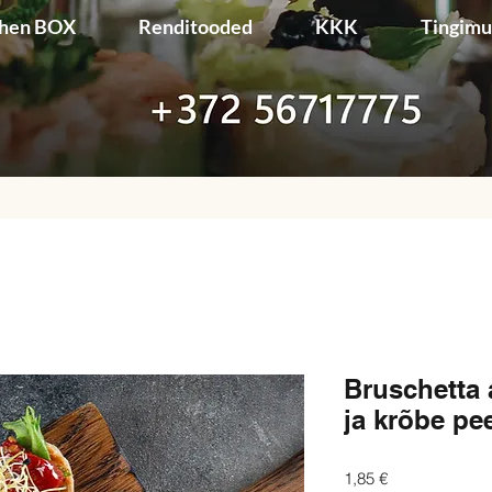
chen BOX
Renditooded
KKK
Tingim
Bruschetta 
ja krõbe pe
Price
1,85 €