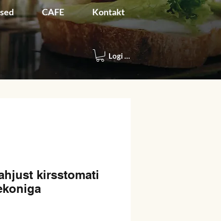
used
CAFE
Kontakt
Logi sisse
ahjust kirsstomati
ekoniga