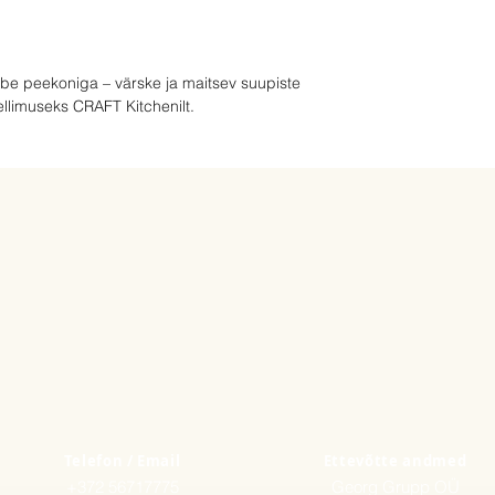
20gr.
rõbe peekoniga – värske ja maitsev suupiste
ellimuseks CRAFT Kitchenilt.
Telefon / Email
Ettevõtte andmed
+372 56717775
Georg Grupp OÜ