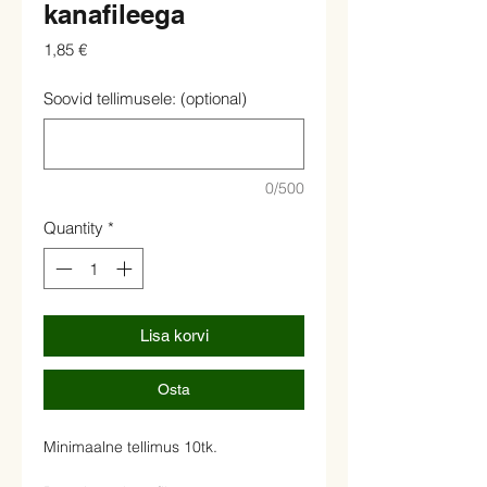
kanafileega
Price
1,85 €
Soovid tellimusele: (optional)
0/500
Quantity
*
Lisa korvi
Osta
Minimaalne tellimus 10tk.