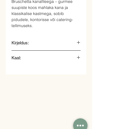
Bruschetta kanafileega – gurmee
suupiste koos mahlaka kana ja
klassikalise kastmega, sobib
pidudele, kontorisse või catering-
tellimuseks.
Kirjeldus:
Bruschetta kanafilee, salat, juust,
Kaal:
Caesari kaste
35gr.