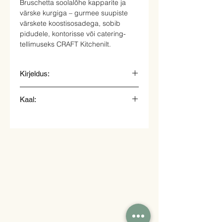
Bruschetta soolalõhe kapparite ja
värske kurgiga – gurmee suupiste
värskete koostisosadega, sobib
pidudele, kontorisse või catering-
tellimuseks CRAFT Kitchenilt.
Kirjeldus:
Bruschetta veiseliha ja kapparitega
Kaal:
25gr.