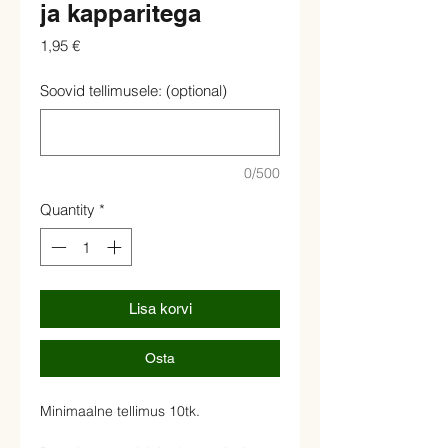
ja kapparitega
Price
1,95 €
Soovid tellimusele: (optional)
0/500
Quantity
*
Lisa korvi
Osta
Minimaalne tellimus 10tk.