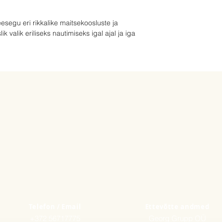
segu eri rikkalike maitsekoosluste ja
k valik eriliseks nautimiseks igal ajal ja iga
Telefon / Email
Ettevõtte andmed
+372 56717775
Georg Grupp OÜ