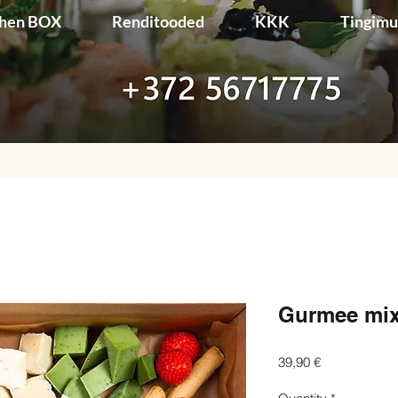
chen BOX
Renditooded
KKK
Tingim
Gurmee mi
Price
39,90 €