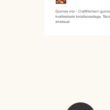
Gurmee mix – CraftKitchen’i gurmee
kvaliteetsete koostisosadega. Täiusli
einelaual.