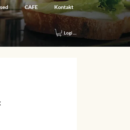
used
CAFE
Kontakt
Logi sisse
x