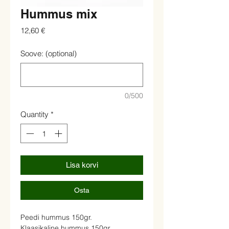
Hummus mix
Price
12,60 €
Soove: (optional)
0/500
Quantity
*
Lisa korvi
Osta
Peedi hummus 150gr.
Klaasikaline hummus 150gr.