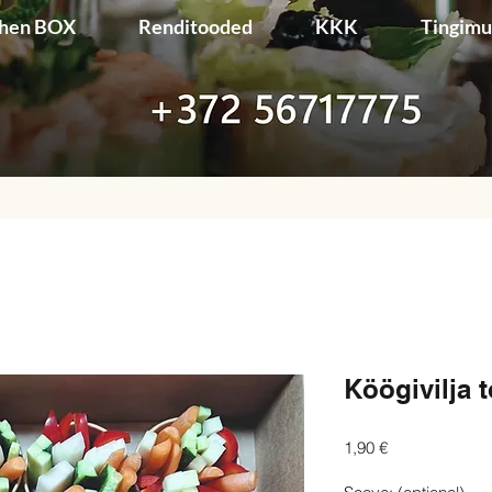
chen BOX
Renditooded
KKK
Tingim
Köögivilja 
Price
1,90 €