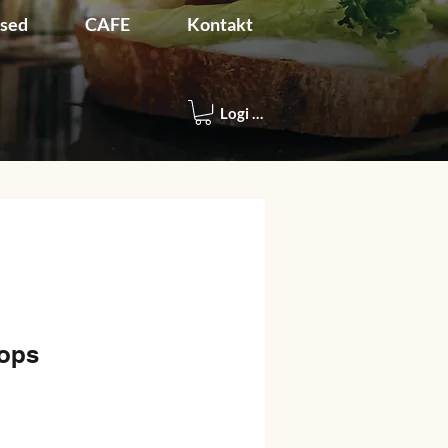
used
CAFE
Kontakt
Logi sisse
tops