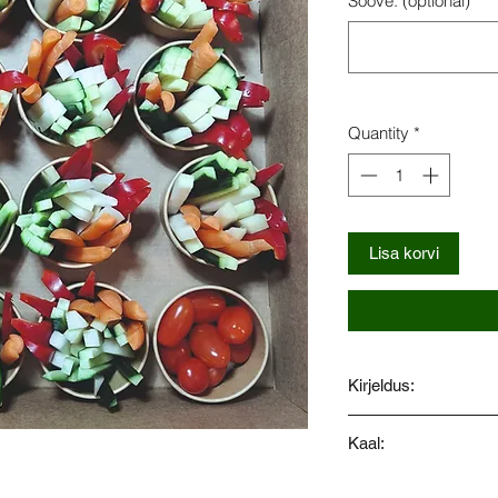
Soove: (optional)
Quantity
*
Lisa korvi
Kirjeldus:
Punane paprika, kur
Kaal:
75gr.