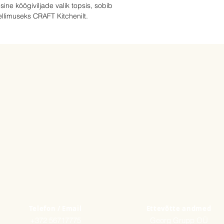
sine köögiviljade valik topsis, sobib
ellimuseks CRAFT Kitchenilt.
Telefon / Email
Ettevõtte andmed
+372 56717775
Georg Grupp OÜ