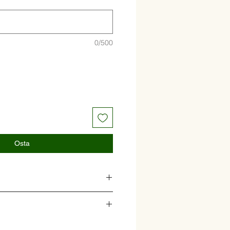
0/500
Osta
k, nuikapsas, porgand.