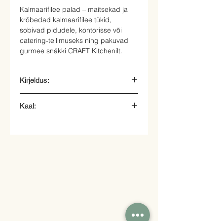
Kalmaarifilee palad – maitsekad ja
krõbedad kalmaarifilee tükid,
sobivad pidudele, kontorisse või
catering‑tellimuseks ning pakuvad
gurmee snäkki CRAFT Kitchenilt.
Kirjeldus:
Kalmaarifilee palad tainas ja praetud.
Kaal:
20gr.