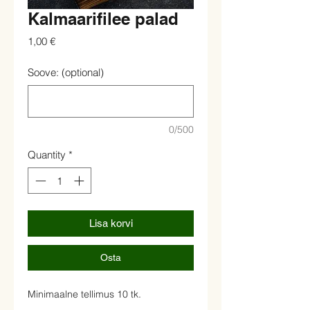
Kalmaarifilee palad
Price
1,00 €
Soove: (optional)
0/500
Quantity
*
Lisa korvi
Osta
Minimaalne tellimus 10 tk.