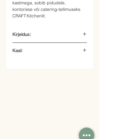
kastmega, sobib pidudele,
kontorisse või catering‑tellimuseks
CRAFT Kitchenilt.
Kirjeldus:
Kanalihavarras Yakitiri
Kaal:
1 tk. - 30 g.