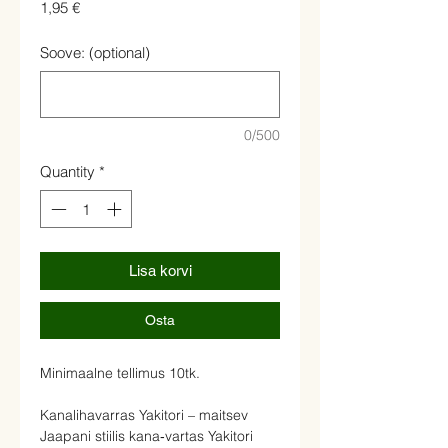
Price
1,95 €
Soove: (optional)
0/500
Quantity
*
Lisa korvi
Osta
Minimaalne tellimus 10tk.
Kanalihavarras Yakitori – maitsev
Jaapani stiilis kana‑vartas Yakitori