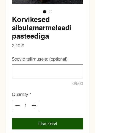
Korvikesed
sibulamarmelaadi
pasteediga
Price
2,10 €
Soovid tellimusele: (optional)
0/500
Quantity
*
Lisa korvi