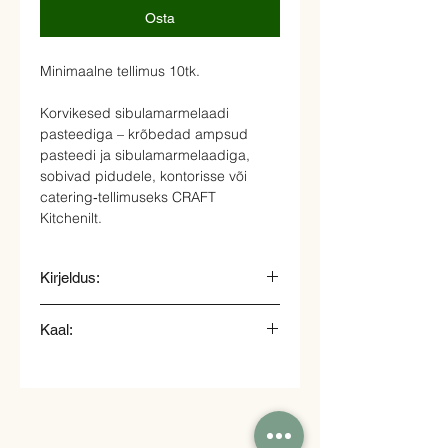
Osta
Minimaalne tellimus 10tk.
Korvikesed sibulamarmelaadi
pasteediga – krõbedad ampsud
pasteedi ja sibulamarmelaadiga,
sobivad pidudele, kontorisse või
catering‑tellimuseks CRAFT
Kitchenilt.
Kirjeldus:
Kaal:
Korvike sed sibula marmelaadi ja
pasteediga
20gr.