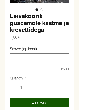
Leivakoorik
guacamole kastme ja
krevettidega
Price
1,55 €
Soove: (optional)
0/500
Quantity
*
Lisa korvi