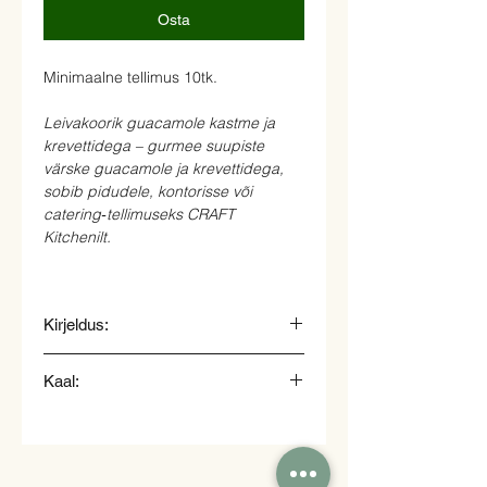
Osta
Minimaalne tellimus 10tk.
Leivakoorik guacamole kastme ja
krevettidega – gurmee suupiste
värske guacamole ja krevettidega,
sobib pidudele, kontorisse või
catering‑tellimuseks CRAFT
Kitchenilt.
Kirjeldus:
Leivakoorik, guacamole
Kaal:
kaste, krevettid.
25gr.