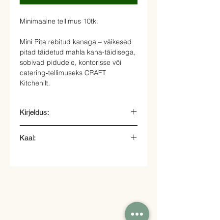
Minimaalne tellimus 10tk.
Mini Pita rebitud kanaga – väikesed
pitad täidetud mahla kana‑täidisega,
sobivad pidudele, kontorisse või
catering‑tellimuseks CRAFT
Kitchenilt.
Kirjeldus:
Mini pita, rebitud kanaliha mango-
Kaal:
jalopeno kastmes, kaste ja salat.
40gr.