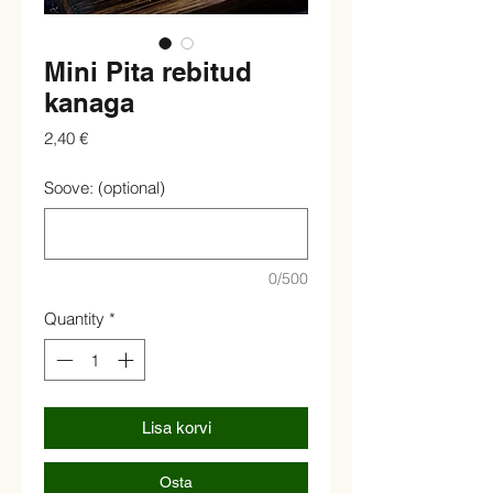
Mini Pita rebitud
kanaga
Price
2,40 €
Soove: (optional)
0/500
Quantity
*
Lisa korvi
Osta