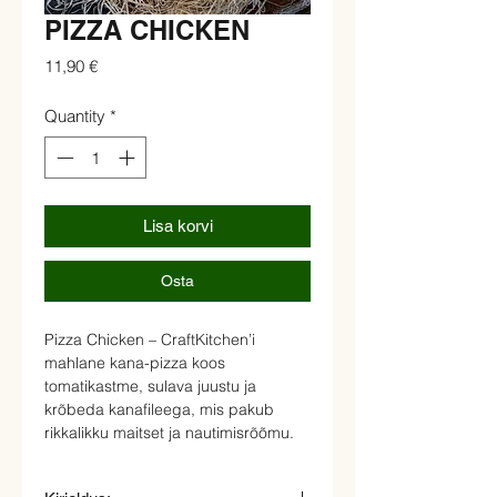
PIZZA CHICKEN
Price
11,90 €
Quantity
*
Lisa korvi
Osta
Pizza Chicken – CraftKitchen’i
mahlane kana-pizza koos
tomatikastme, sulava juustu ja
krõbeda kanafileega, mis pakub
rikkalikku maitset ja nautimisrõõmu.