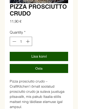
PIZZA PROSCIUTTO
CRUDO
Price
11,90 €
Quantity
*
Lisa korvi
Osta
Pizza prosciutto crudo –
CraftKitchen’i õrnalt soolatud
prosciutto crudo ja sulava juustuga
pitsavalik, mis pakub Itaalia-stiilis
maitset ning täidlase elamuse igal
ampsul.