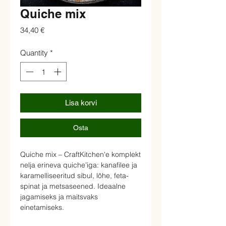
Quiche mix
Price
34,40 €
Quantity
*
Lisa korvi
Osta
Quiche mix – CraftKitchen'e komplekt
nelja erineva quiche’iga: kanafilee ja
karamelliseeritud sibul, lõhe, feta-
spinat ja metsaseened. Ideaalne
jagamiseks ja maitsvaks
einetamiseks.