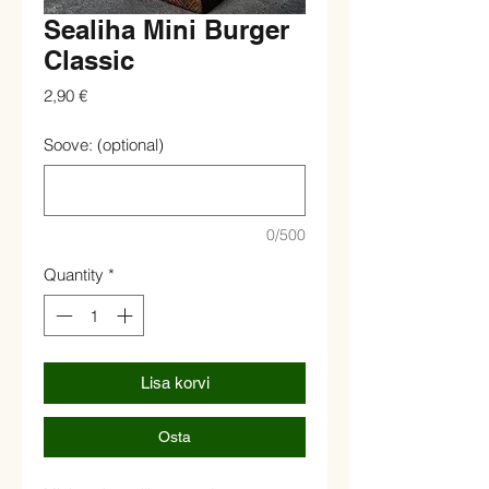
Sealiha Mini Burger
Classic
Price
2,90 €
Soove: (optional)
0/500
Quantity
*
Lisa korvi
Osta