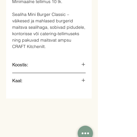
Minimaalne tellimus 10 tk.
Sealiha Mini Burger Classic –
väikesed ja mahlased burgerid
maitsva sealihaga, sobivad pidudele,
kontorisse või catering‑tellimuseks
ning pakuvad maitsvat ampsu
CRAFT Kitchenilt.
Koostis:
Värviline kukkel, reebitud sealiha,
Kaal:
sibula marmelaad ja salat
60gr.