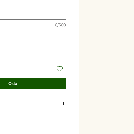
0/500
Osta
hlase guacamole ja preaetud
kuivatudkirsstomati ja värske