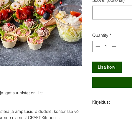
Soove: (optional)
Quantity
*
Lisa korvi
a igat suupistet on 1 tk.
Kirjeldus:
teid ja ampsusid pidudele, kontorisse või
1 tk. Bruschetta ma
urmee elamust CRAFT Kitchenilt.
krevettidega
1 tk. Bruschetta pool
tomatiga