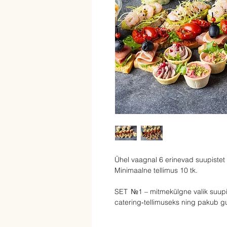
Ühel vaagnal 6 erinevad suupistet j
Minimaalne tellimus 10 tk.
SET №1 – mitmekülgne valik suupis
catering‑tellimuseks ning pakub g