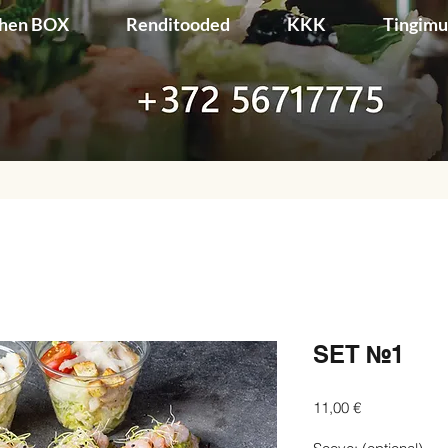
chen BOX
Renditooded
KKK
Tingim
SET №1
Price
11,00 €