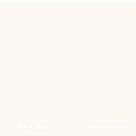
1 tk. Kanapee oliivi,
1 tk. Korvike sibula
1 tk. Korvike peedih
1 tk. Caesari salat k
Telefon / Email
Ettevõtte andmed
+372 56717775
Georg Grupp OÜ