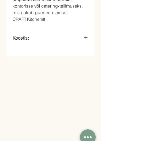
kontorisse või catering‑tellimuseks,
mis pakub gurmee elamust
CRAFT Kitchenilt.
Koostis:
5 tk. Bruschetta kitsejuustu ja
palsamikreemiga
5 tk. Bruschetta Parma singi ja
sibulamarmelaadiga
5 tk. Bruschetta kuivatatud ja
värskete kirsstomatitega
5 tk. Bruschetta kergelt soolatud lõhe
ja toor juustuga