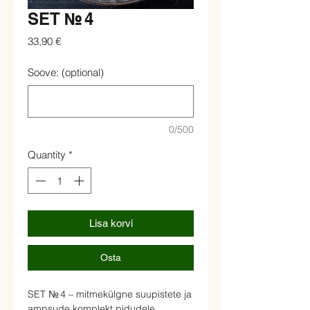
SET № 4
Price
33,90 €
Soove: (optional)
0/500
Quantity
*
Lisa korvi
Osta
SET № 4 – mitmekülgne suupistete ja
ampsude komplekt pidudele,