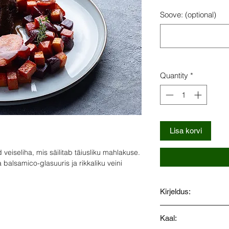
Soove: (optional)
Quantity
*
Lisa korvi
veiseliha, mis säilitab täiusliku mahlakuse.
 balsamico-glasuuris ja rikkaliku veini
Kirjeldus:
Õrn sous-vide meetodi
Kaal:
säilitab täiusliku ma