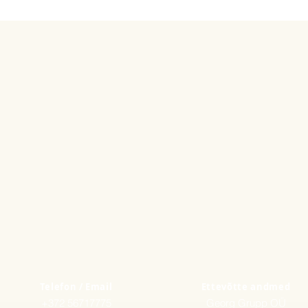
juurviljadega balsamic
kokku - 460 g.
demi-glace kastmeg
veiseliha - 160g.
ahjuköögivilja - 150 g
kaste - 50g.
Telefon / Email
Ettevõtte andmed
+372 56717775
Georg Grupp OÜ