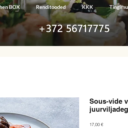
chen BOX
Renditooded
KKK
Tingim
Sous-vide v
juurviljade
Price
17,00 €