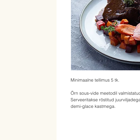
Minimaalne tellimus 5 tk.
Õrn sous-vide meetodil valmistatud 
Serveeritakse röstitud juurviljadega
demi-glace kastmega.