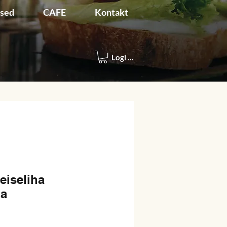
used
CAFE
Kontakt
Logi sisse
eiseliha
ga