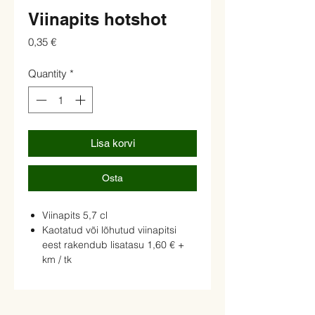
Viinapits hotshot
Price
0,35 €
Quantity
*
Lisa korvi
Osta
Viinapits 5,7 cl
Kaotatud või lõhutud viinapitsi
eest rakendub lisatasu 1,60 € +
km / tk