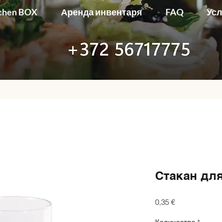
chen BOX
Аренда инвентаря
FAQ
Ус
Стакан дл
Цена
0,35 €