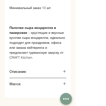
Минимальный заказ 10 шт.
Палочки сыра моцарелла в
панировке
– хрустящие и вкусные
кусочки сыра моцарелла, идеально
подходят для праздников, офиса
или заказа кейтеринга и
предлагают гурманскую закуску от
CRAFT Kitchen.
Описание:
Палочки сыра моцарелла в
Масса:
панировке
18г.