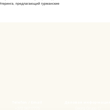
ейтеринга, предлагающий гурманские
1 шт. Канапе с олив
поджаренном тосте
1 шт. Корзиночка с
1 шт. Корзиночка с
фисташками
1 шт. Салат «Цезарь
Telefon / Email
Деловая информаци
+372 56717775
Georg Grupp O