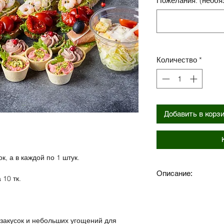
Пожелания: (необя
Количество
*
Добавить в корз
к, а в каждой по 1 штук.
Описание:
10 тк.
1 шт. Брускетта с 
креветками
1 шт. Брускетта с 
закусок и небольших угощений для
помидорами черри 