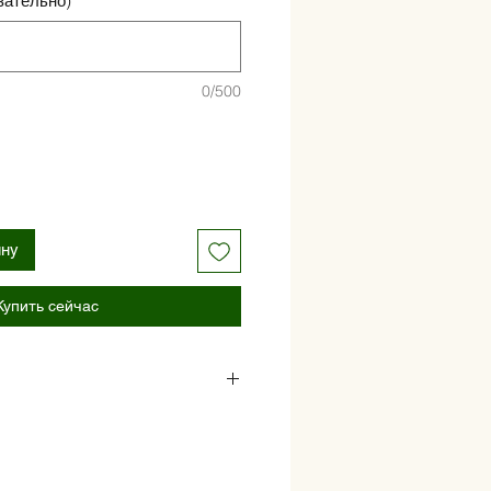
зательно)
0/500
ину
Купить сейчас
соусом гуакамоле и обжаренными
вялеными (полусушёными)
и свежими томатами