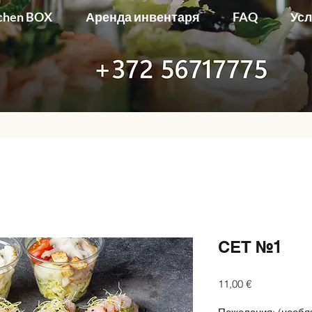
chen BOX
Аренда инвентаря
FAQ
Ус
СЕТ №1
Цена
11,00 €